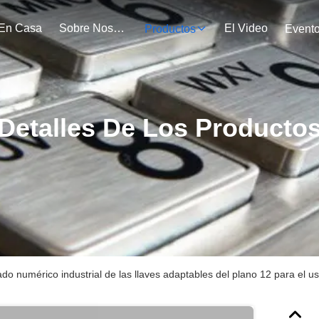
En Casa
Sobre Nosotros
El Video
Productos
Event
Detalles De Los Producto
ado numérico industrial de las llaves adaptables del plano 12 para el u