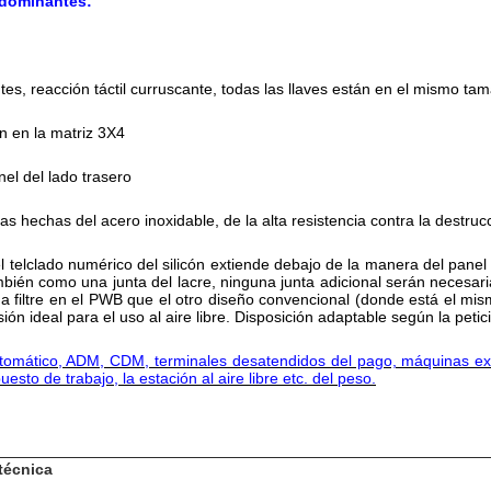
 dominantes:
tes, reacción táctil curruscante, todas las llaves están en el mismo ta
n en la matriz 3X4
el del lado trasero
s hechas del acero inoxidable, de la alta resistencia contra la destruc
telclado numérico del silicón extiende debajo de la manera del panel
mbién como una junta del lacre, ninguna junta adicional serán necesari
a filtre en el PWB que el otro diseño convencional (donde está el m
ión ideal para el uso al aire libre. Disposición adaptable según la petic
utomático, ADM, CDM, terminales desatendidos del pago, máquinas e
uesto de trabajo, la estación al aire libre etc. del peso.
técnica