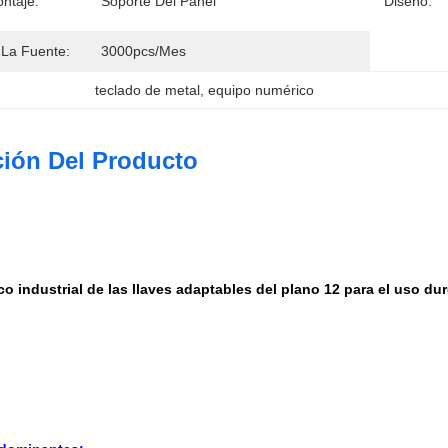
ntaje:
Soporte Del Panel
Diseño:
La Fuente:
3000pcs/mes
teclado de metal
, 
equipo numérico
ción Del Producto
o industrial de las llaves adaptables del plano 12 para el uso du