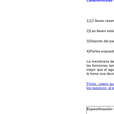
Características
1)12 llaves rasan
2)Las llaves está
3)Soporte del pan
4)Partes expuesta
La membrana del 
las funciones ta
mejor que el agu
le toma una decis
5)Uso: cajero a
los quioscos, el p
Especificación 