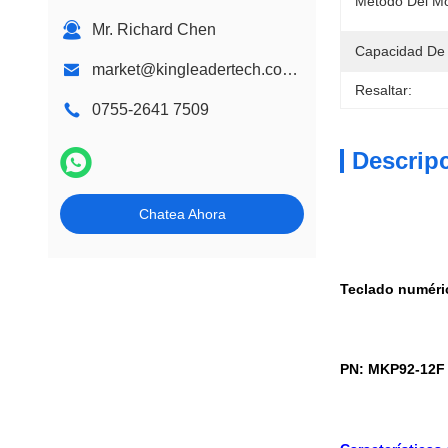
Digitaces
Método Del Mo
Mr. Richard Chen
Capacidad De 
market@kingleadertech.com echo@kingleadertech.com
Resaltar:
0755-2641 7509
Descrip
Chatea Ahora
Teclado numéric
PN: MKP92-12F