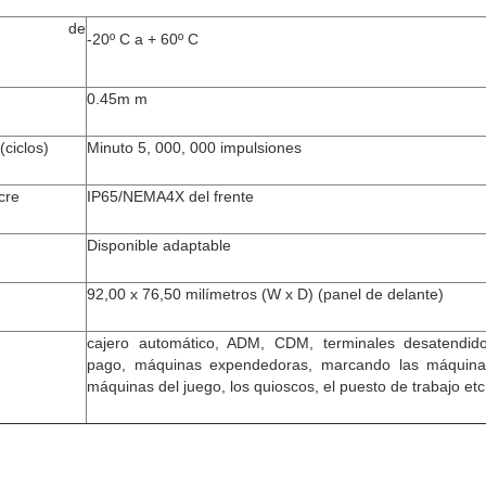
ura de
-20º C a + 60º C
0.45m m
(ciclos)
Minuto 5, 000, 000 impulsiones
cre
IP65/NEMA4X del frente
Disponible adaptable
92,00 x 76,50 milímetros (W x D) (panel de delante)
cajero automático, ADM, CDM, terminales desatendid
pago, máquinas expendedoras, marcando las máquina
máquinas del juego, los quioscos, el puesto de trabajo etc