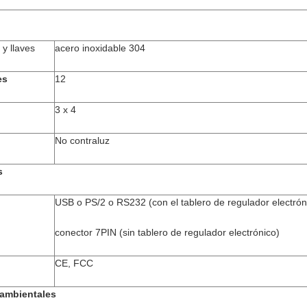
 y llaves
acero inoxidable 304
es
12
3 x 4
No contraluz
s
USB o PS/2 o RS232 (con el tablero de regulador electrón
conector 7PIN (sin tablero de regulador electrónico)
CE, FCC
 ambientales