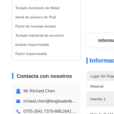
Teclado iluminado de Metal
stand de quiosco de iPad
Panel de montaje teclado
Teclado industrial de escritorio
Inform
teclado impermeable
Ratón impermeable
Informac
teclado plástico
Teclado de Color de los niños
Contacta con nosotros
Lugar De Orig
Kiosco de montaje de pared
Material:
Quiosco de escritorio
Mr. Richard Chen
Interfaz 1:
Diseño personalizado de quiosco
richard.chen@kingleadertech.com
Quiosco de la señalización de
0755-2641 7379-888,2641 9575