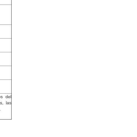
os del
s, las
.