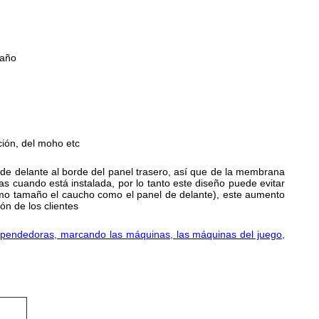
maño
ción, del moho etc
 de delante al borde del panel trasero, así que de la membrana
as cuando está instalada, por lo tanto este diseño puede evitar
ismo tamaño el caucho como el panel de delante), este aumento
ión de los clientes
xpendedoras, marcando las máquinas, las máquinas del juego,