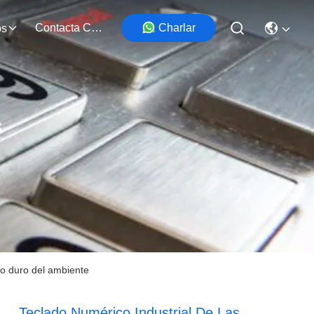
Contacta Con Nosotros
Charlar
os
s
so duro del ambiente
Teclado Numérico Industrial De Las