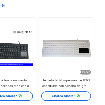
le
El video
 de funcionamiento
Teclado táctil impermeable IP68
 selladas médicas del
construido con silicona de grado
panel táctil español de
médico e industrial para resistir
tea Ahora '
Chatea Ahora '
osición del teclado
la exposición a líquidos y
procedimientos de limpieza