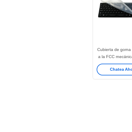
Cubierta de goma 
a la FCC mecánica
del teclado 10
Chatea Aho