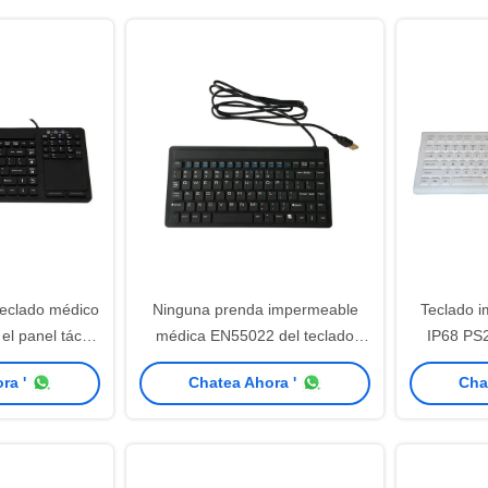
eclado médico
Ninguna prenda impermeable
Teclado i
l panel táctil
médica EN55022 del teclado
IP68 PS2
lado numérico
IP68 del silicón de las llaves del
co
ra '
Chatea Ahora '
Cha
montaje 87