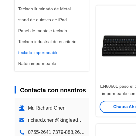
Teclado iluminado de Metal
stand de quiosco de iPad
Panel de montaje teclado
Teclado industrial de escritorio
teclado impermeable
Ratón impermeable
teclado plástico
Teclado de Color de los niños
EN60601 pasó el t
Contacta con nosotros
impermeable con e
Kiosco de montaje de pared
incluyendo el tec
Chatea Aho
Quiosco de escritorio
Mr. Richard Chen
Diseño personalizado de quiosco
richard.chen@kingleadertech.com
Quiosco de la señalización de
0755-2641 7379-888,2641 9575
Digitaces