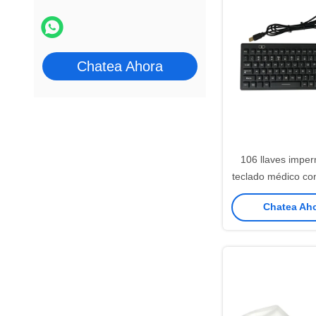
Chatea Ahora
106 llaves imper
teclado médico 
de hecho excu
Chatea Aho