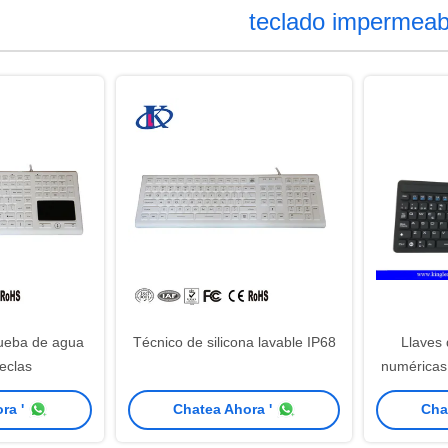
teclado impermeab
rueba de agua
Técnico de silicona lavable IP68
Llaves
eclas
numéricas
cojín del 
ra '
Chatea Ahora '
Cha
la disp