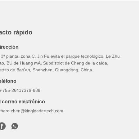
acto rápido
irección
 3ª planta, zona C, Jin Fu evita el parque tecnológico, Le Zhu
iao, BU de Huang mA, Subdistrict de Cheng de la caída,
istrito de Bao'an, Shenzhen, Guangdong, China
eléfono
6-755-26417379-888
l correo electrónico
ichard.chen@kingleadertech.com