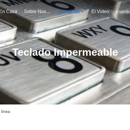
En Casa
Sobre Nosotros
El Video
Productos
Event
Teclado Impermeable
 línea