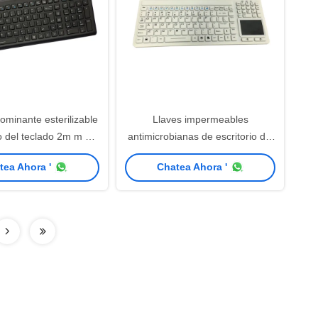
ominante esterilizable
Llaves impermeables
o del teclado 2m m del
antimicrobianas de escritorio del
cón de las llaves
teclado 107 del soporte IP68
tea Ahora '
Chatea Ahora '