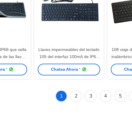
IP68 que sella
Llaves impermeables del teclado
108 viaje d
 de las llaves
105 del interfaz 100mA de IP68
inalámbric
5 del juego
USB PS2
sili
ra '
Chatea Ahora '
Cha
1
2
3
4
5