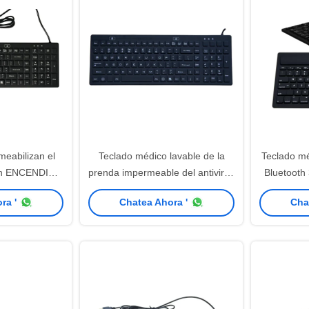
meabilizan el
Teclado médico lavable de la
Teclado m
con ENCENDIDO
prenda impermeable del antivirus
Bluetooth 
rsionismo
IP68 con 12 llaves y el teclado
ra '
Chatea Ahora '
Cha
numérico de funcionamiento