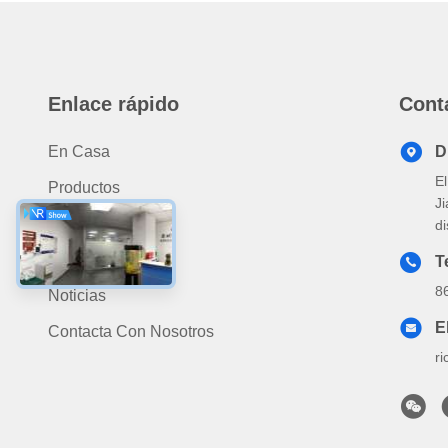
Enlace rápido
Cont
En Casa
D
El
Productos
J
Sobre Nosotros
d
El Video
T
8
Noticias
E
Contacta Con Nosotros
r