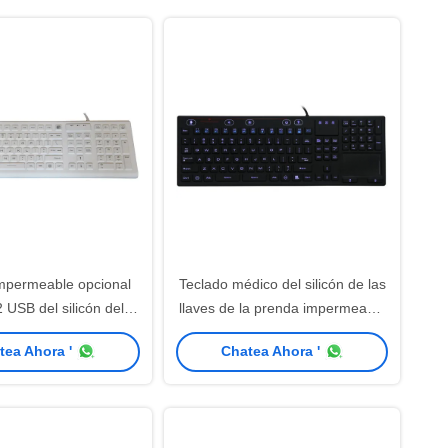
agresivos.
mpermeable opcional
Teclado médico del silicón de las
 USB del silicón del
llaves de la prenda impermeable
ntraluz 100mA
100mA 106
tea Ahora '
Chatea Ahora '