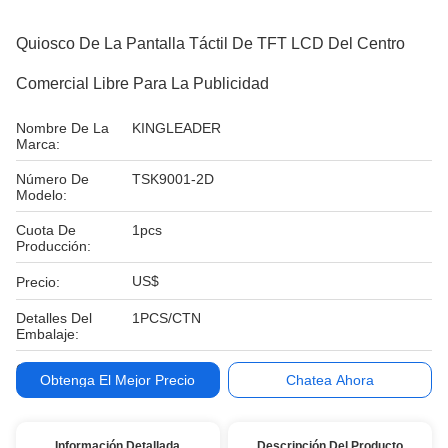
Quiosco De La Pantalla Táctil De TFT LCD Del Centro
Comercial Libre Para La Publicidad
Nombre De La
KINGLEADER
Marca:
Número De
TSK9001-2D
Modelo:
Cuota De
1pcs
Producción:
US$
Precio:
Detalles Del
1PCS/CTN
Embalaje:
Condiciones De
T / T, Paypal
Obtenga El Mejor Precio
Chatea Ahora
Pago:
Información Detallada
Descripción Del Producto