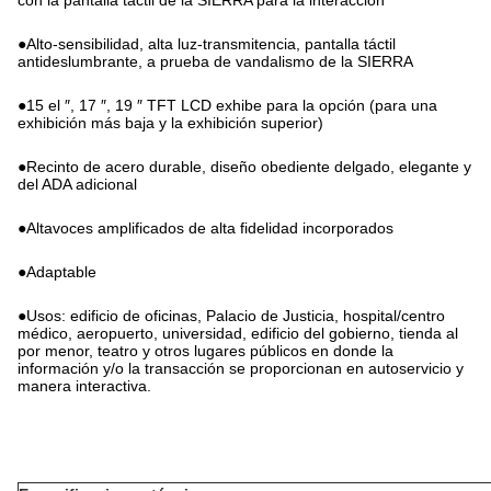
con la pantalla táctil de la SIERRA para la interacción
●Alto-sensibilidad, alta luz-transmitencia, pantalla táctil
antideslumbrante, a prueba de vandalismo de la SIERRA
●15 el ″, 17 ″, 19 ″ TFT LCD exhibe para la opción (para una
exhibición más baja y la exhibición superior)
●Recinto de acero durable, diseño obediente delgado, elegante y
del ADA adicional
●Altavoces amplificados de alta fidelidad incorporados
●Adaptable
●Usos: edificio de oficinas, Palacio de Justicia, hospital/centro
médico, aeropuerto, universidad, edificio del gobierno, tienda al
por menor, teatro y otros lugares públicos en donde la
información y/o la transacción se proporcionan en autoservicio y
manera interactiva.