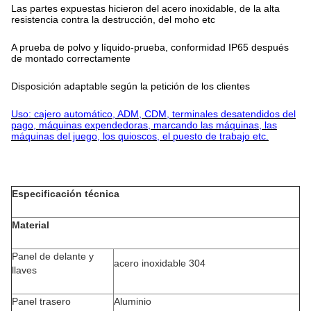
Las partes expuestas hicieron del acero inoxidable, de la alta
resistencia contra la destrucción, del moho etc
A prueba de polvo y líquido-prueba, conformidad IP65 después
de montado correctamente
Disposición adaptable según la petición de los clientes
Uso: cajero automático, ADM, CDM, terminales desatendidos del
pago, máquinas expendedoras, marcando las máquinas, las
máquinas del juego, los quioscos, el puesto de trabajo etc.
Especificación técnica
Material
Panel de delante y
acero inoxidable 304
llaves
Panel trasero
Aluminio