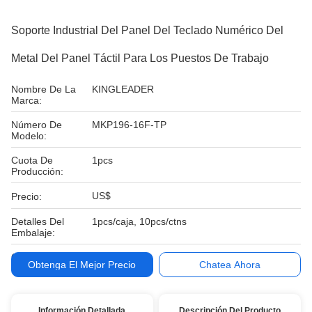
Soporte Industrial Del Panel Del Teclado Numérico Del
Metal Del Panel Táctil Para Los Puestos De Trabajo
Nombre De La
KINGLEADER
Marca:
Número De
MKP196-16F-TP
Modelo:
Cuota De
1pcs
Producción:
US$
Precio:
Detalles Del
1pcs/caja, 10pcs/ctns
Embalaje:
Condiciones De
T / T, Paypal
Obtenga El Mejor Precio
Chatea Ahora
Pago:
Información Detallada
Descripción Del Producto