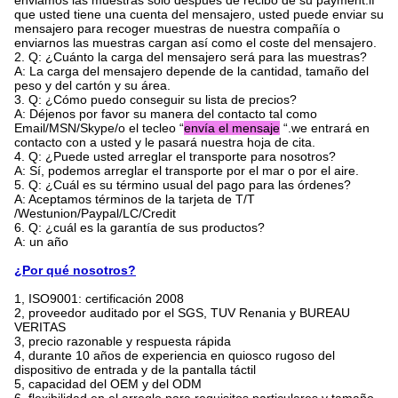
enviamos las muestras sólo después de recibo de su payment.if
que usted tiene una cuenta del mensajero, usted puede enviar su
mensajero para recoger muestras de nuestra compañía o
enviarnos las muestras cargan así como el coste del mensajero.
2. Q: ¿Cuánto la carga del mensajero será para las muestras?
A: La carga del mensajero depende de la cantidad, tamaño del
peso y del cartón y su área.
3. Q: ¿Cómo puedo conseguir su lista de precios?
A: Déjenos por favor su manera del contacto tal como
Email/MSN/Skype/o el tecleo “
envía el mensaje
“.we entrará en
contacto con a usted y le pasará nuestra hoja de cita.
4. Q: ¿Puede usted arreglar el transporte para nosotros?
A: Sí, podemos arreglar el transporte por el mar o por el aire.
5. Q: ¿Cuál es su término usual del pago para las órdenes?
A: Aceptamos términos de la tarjeta de T/T
/Westunion/Paypal/LC/Credit
6. Q: ¿cuál es la garantía de sus productos?
A: un año
¿Por qué nosotros?
1, ISO9001: certificación 2008
2, proveedor auditado por el SGS, TUV Renania y BUREAU
VERITAS
3, precio razonable y respuesta rápida
4, durante 10 años de experiencia en quiosco rugoso del
dispositivo de entrada y de la pantalla táctil
5, capacidad del OEM y del ODM