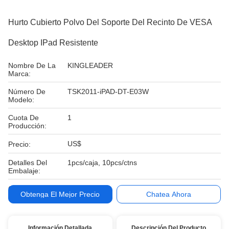
Hurto Cubierto Polvo Del Soporte Del Recinto De VESA
Desktop IPad Resistente
Nombre De La
KINGLEADER
Marca:
Número De
TSK2011-iPAD-DT-E03W
Modelo:
Cuota De
1
Producción:
US$
Precio:
Detalles Del
1pcs/caja, 10pcs/ctns
Embalaje:
Condiciones De
T / T, Paypal
Obtenga El Mejor Precio
Chatea Ahora
Pago:
Información Detallada
Descripción Del Producto